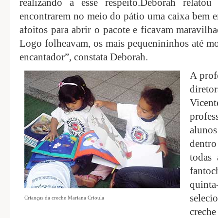
realizando a esse respeito.Deborah relato
encontrarem no meio do pátio uma caixa bem e
afoitos para abrir o pacote e ficavam maravilh
Logo folheavam, os mais pequenininhos até mor
encantador”, constata Deborah.
A prof
diret
Vicen
profes
aluno
dentr
todas
fantoc
quinta
seleci
Crianças da creche Mariana Crioula
creche