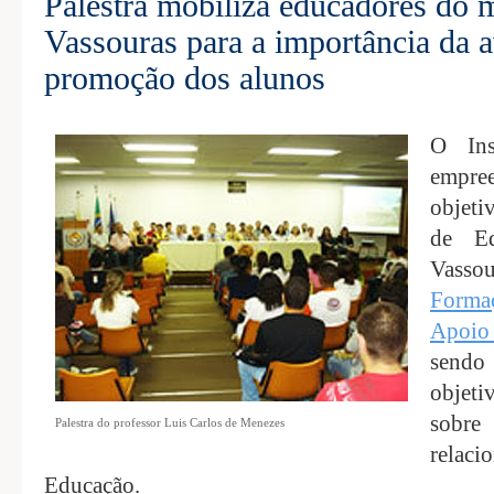
Palestra mobiliza educadores do 
Vassouras para a importância da a
promoção dos alunos
O Ins
empree
objeti
de Ed
Vasso
Forma
Apoi
sendo
objeti
sobr
Palestra do professor Luis Carlos de Menezes
rela
Educação.