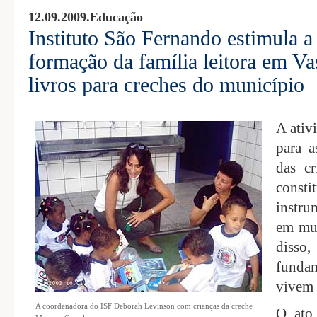
12.09.2009.
Educação
Instituto São Fernando estimula a 
formação da família leitora em V
livros para creches do município
A ativ
para a
das c
const
instru
em mui
diss
funda
vivem 
A coordenadora do ISF Deborah Levinson com crianças da creche
O ato